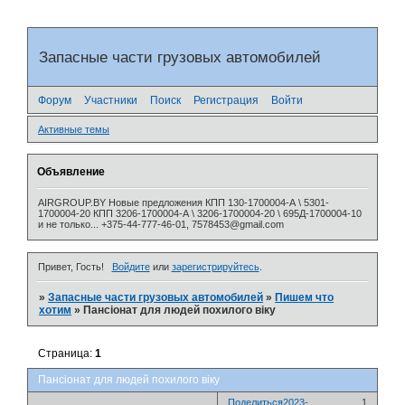
Запасные части грузовых автомобилей
Форум
Участники
Поиск
Регистрация
Войти
Активные темы
Объявление
AIRGROUP.BY Новые предложения КПП 130-1700004-А \ 5301-
1700004-20 КПП 3206-1700004-А \ 3206-1700004-20 \ 695Д-1700004-10
и не только... +375-44-777-46-01, 7578453@gmail.com
Привет, Гость!
Войдите
или
зарегистрируйтесь
.
»
Запасные части грузовых автомобилей
»
Пишем что
хотим
»
Пансіонат для людей похилого віку
Страница:
1
Пансіонат для людей похилого віку
Поделиться
2023-
1