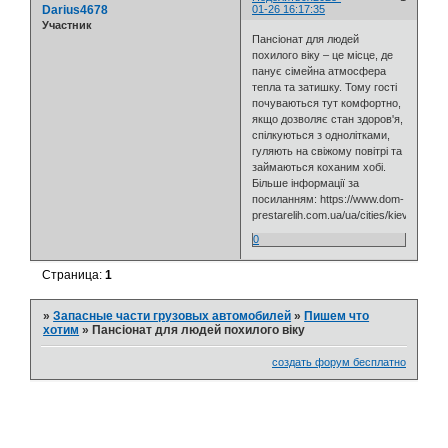
Darius4678
01-26 16:17:35
Участник
Пансіонат для людей
похилого віку – це місце, де
панує сімейна атмосфера
тепла та затишку. Тому гості
почуваються тут комфортно,
якщо дозволяє стан здоров'я,
спілкуються з однолітками,
гуляють на свіжому повітрі та
займаються коханим хобі.
Більше інформації за
посиланням: https://www.dom-
prestarelih.com.ua/ua/cities/kiev/
0
Страница:
1
»
Запасные части грузовых автомобилей
»
Пишем что
хотим
»
Пансіонат для людей похилого віку
создать форум бесплатно