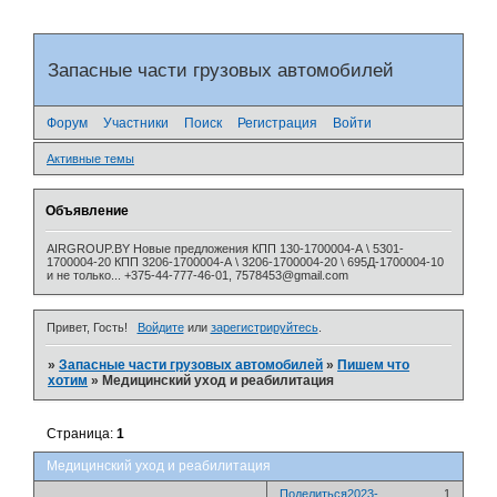
Запасные части грузовых автомобилей
Форум
Участники
Поиск
Регистрация
Войти
Активные темы
Объявление
AIRGROUP.BY Новые предложения КПП 130-1700004-А \ 5301-
1700004-20 КПП 3206-1700004-А \ 3206-1700004-20 \ 695Д-1700004-10
и не только... +375-44-777-46-01, 7578453@gmail.com
Привет, Гость!
Войдите
или
зарегистрируйтесь
.
»
Запасные части грузовых автомобилей
»
Пишем что
хотим
»
Медицинский уход и реабилитация
Страница:
1
Медицинский уход и реабилитация
Поделиться
2023-
1