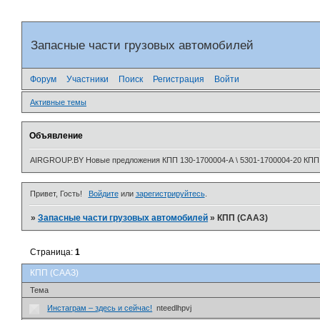
Запасные части грузовых автомобилей
Форум
Участники
Поиск
Регистрация
Войти
Активные темы
Объявление
AIRGROUP.BY Новые предложения КПП 130-1700004-А \ 5301-1700004-20 КПП 320
Привет, Гость!
Войдите
или
зарегистрируйтесь
.
»
Запасные части грузовых автомобилей
»
КПП (СААЗ)
Страница:
1
КПП (СААЗ)
Тема
Инстаграм – здесь и сейчас!
nteedlhpvj