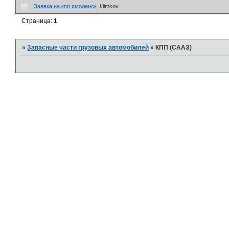
Заявка на кпп смоленск
klimkov
Страница:
1
»
Запасные части грузовых автомобилей
»
КПП (СААЗ)