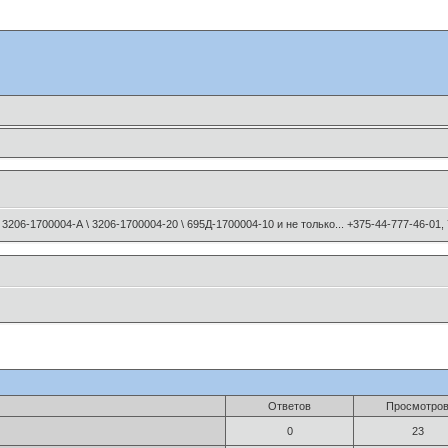
6-1700004-А \ 3206-1700004-20 \ 695Д-1700004-10 и не только... +375-44-777-46-01
Ответов
Просмотро
0
23