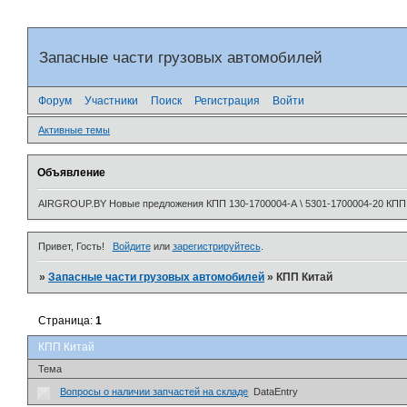
Запасные части грузовых автомобилей
Форум
Участники
Поиск
Регистрация
Войти
Активные темы
Объявление
AIRGROUP.BY Новые предложения КПП 130-1700004-А \ 5301-1700004-20 КПП 320
Привет, Гость!
Войдите
или
зарегистрируйтесь
.
»
Запасные части грузовых автомобилей
»
КПП Китай
Страница:
1
КПП Китай
Тема
Вопросы о наличии запчастей на складе
DataEntry