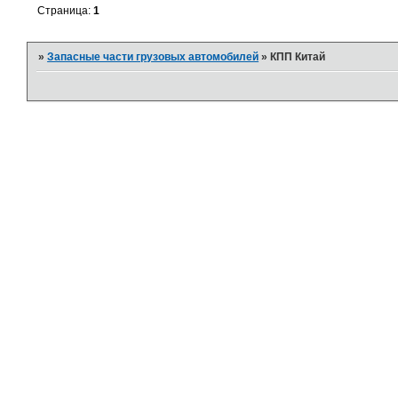
Страница:
1
»
Запасные части грузовых автомобилей
»
КПП Китай