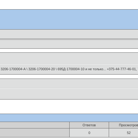
6-1700004-А \ 3206-1700004-20 \ 695Д-1700004-10 и не только... +375-44-777-46-01
Ответов
Просмотро
0
52